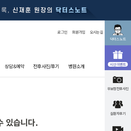
로그인
회원가입
오시는길
닥터스 노트
시선 이벤트
상담&예약
전후사진/후기
병원소개
무보정전후사진
실환자후기
수 있습니다.