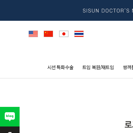
시선 특화수술
트임 복원/재트임
쌍꺼
로