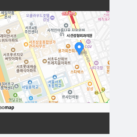
시선성형외과의원
로드뷰
길