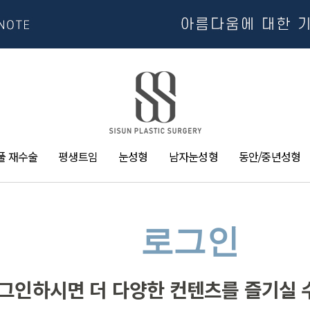
풀 재수술
평생트임
눈성형
남자눈성형
동안/중년성형
로그인
그인하시면 더 다양한 컨텐츠를 즐기실 