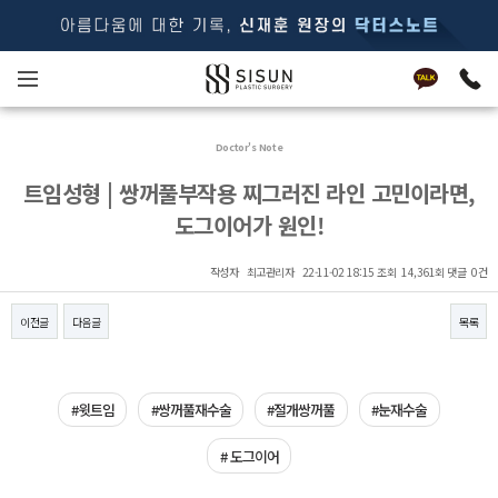
Doctor's Note
트임성형 | 쌍꺼풀부작용 찌그러진 라인 고민이라면,
도그이어가 원인!
작성자
최고관리자
22-11-02 18:15
조회
14,361회
댓글
0건
이전글
다음글
목록
본문
#윗트임
#쌍꺼풀재수술
#절개쌍꺼풀
#눈재수술
# 도그이어