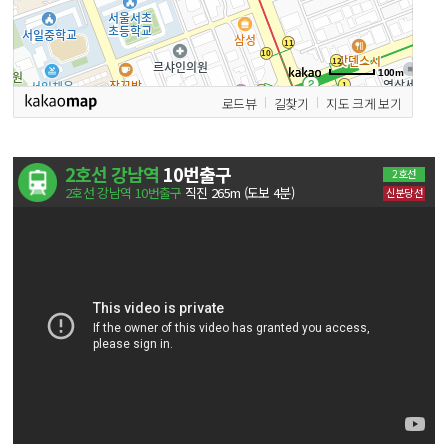
100m
로드뷰
길찾기
지도 크게 보기
2호선 강남역
10번출구
2호선
2호선 강남역 10번출구
직진 265m (도보 4분)
신분당선