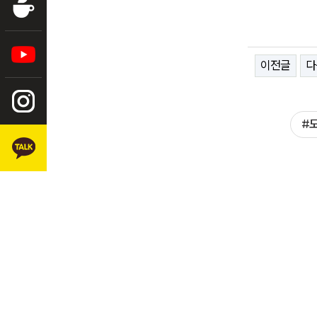
이전글
다
본문
#