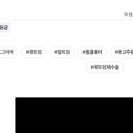
작성
음글
도그이어
#윗트임
#앞트임
#돌출흉터
#몽고주
#윗트임재수술