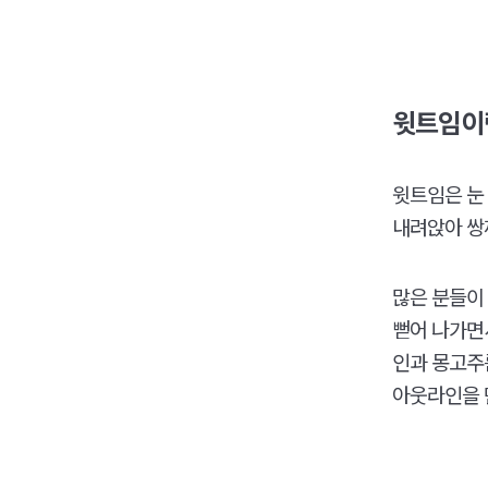
윗트임이
윗트임은 눈 
내려앉아 쌍
많은 분들이
뻗어 나가면
인과 몽고주
아웃라인을 