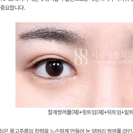
 중요합니다.
절개쌍꺼풀(재)+윗트임(재)+뒤트임+밑트
심은 몽고주름의 장력을 느슨하게 만들어 눈 앞머리 쌍꺼풀 라인과