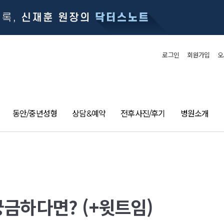
로그인
회원가입
오
동안/중년성형
상담&예약
전후사진/후기
병원소개
궁금하다면? (+윗트임)