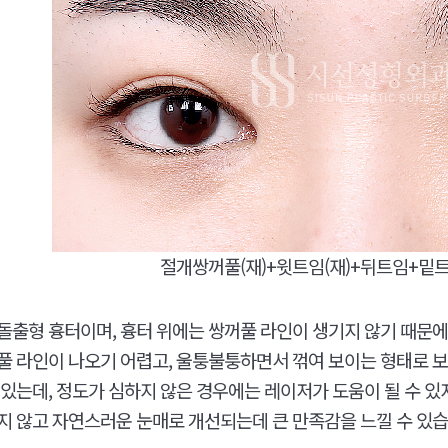
절개쌍꺼풀(재)+윗트임(재)+뒤트임+밑트
돌출형 흉터이며, 흉터 위에는 쌍꺼풀 라인이 생기지 않기 때문에
풀 라인이 나오기 어렵고, 울퉁불퉁하면서 꺾여 보이는 형태로 보
 있는데, 정도가 심하지 않은 경우에는 레이저가 도움이 될 수 
지 않고 자연스러운 눈매로 개선되는데 큰 만족감을 느낄 수 있습