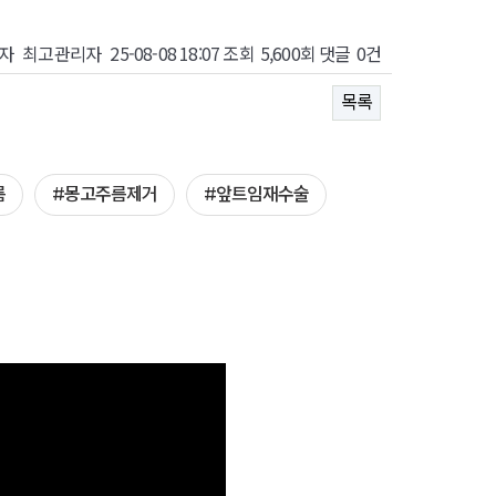
자
최고관리자
25-08-08 18:07
조회
5,600회
댓글
0건
목록
름
#몽고주름제거
#앞트임재수술