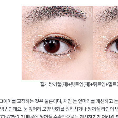
절개쌍꺼풀(재)+윗트임(재)+뒤트임+밑트임
그이어를 교정하는 것은 물론이며, 처진 눈 앞머리를 개선하고 눈
 방법인데요. 눈 앞머리 모양 변화를 원하시거나 쌍꺼풀 라인의
 70~80%이기 때문에 쌍꺼풀 수술만으로는 개선하기가 어려워 