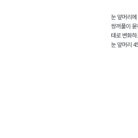
눈 앞머리에
쌍꺼풀이 묻
태로 변화하
눈 앞머리 4