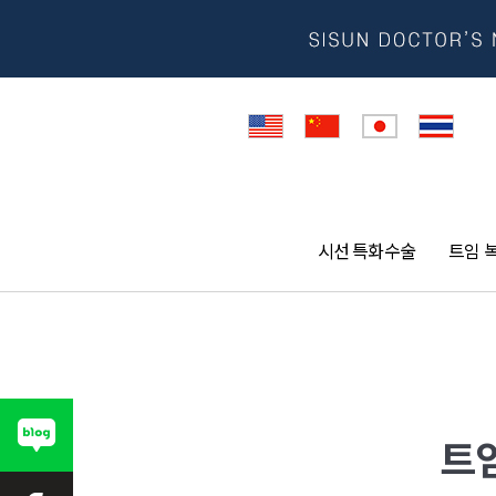
시선 특화수술
트임 
트임