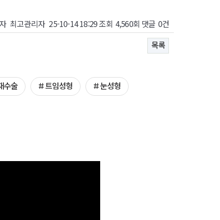
자
최고관리자
25-10-14 18:29
조회
4,560회
댓글
0건
목록
 재수술
# 트임성형
# 눈성형