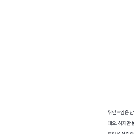
뒤밑트임은 남
데요. 하지만
트임은 삼각존