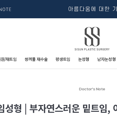
복원/재트임
쌍꺼풀 재수술
평생트임
눈성형
남자눈성형
Doctor's Note
임성형 | 부자연스러운 밑트임,