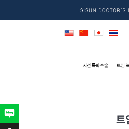
시선 특화수술
트임 
트