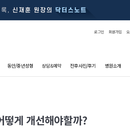
로그인
회원가입
오
동안/중년성형
상담&예약
전후사진/후기
병원소개
 어떻게 개선해야할까?