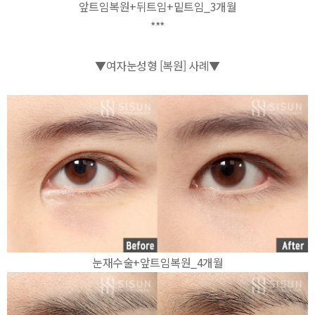
앞트임복원+뒤트임+밑트임_3개월
***
▼여자눈성형 [복원] 사례▼
눈재수술+앞트임복원_4개월