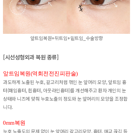
앞트임복원+뒤트임+밑트임_수술방향
[시선성형외과 복원 종류]
앞트임복원(역회전전진피판술)
과도하게 노출된 누호, 갈고리처럼 꺾인 눈 앞머리 모양, 앞트임 흉
터(패임흉터, 흰흉터, 아웃라인흉터)를 개선해주고 환자 개인의 눈
상태와 니즈에 맞춰 누호노출의 정도와 눈 앞머리의 모양을 조정합
니다.
0mm복원
누호 노출도의 문제 없이 눈 앞머리 갈고리모양, 흉터, 애교 끊김 등