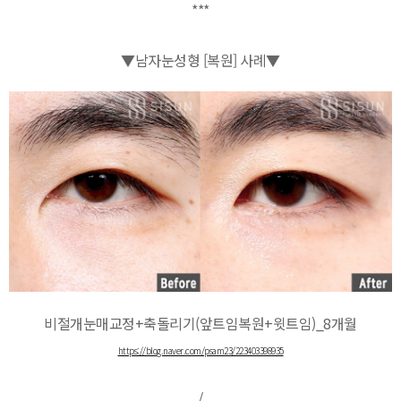
***
▼남자눈성형 [복원] 사례▼
비절개눈매교정+축돌리기(앞트임복원+윗트임)_8개월
https://blog.naver.com/psam23/223403398935
/