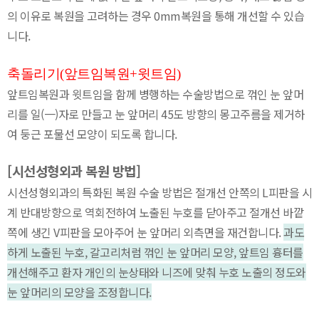
의 이유로 복원을 고려하는 경우 0mm복원을 통해 개선할 수 있습
니다.
축돌리기(앞트임복원+윗트임)
앞트임복원과 윗트임을 함께 병행하는 수술방법으로 꺾인 눈 앞머
리를 일(一)자로 만들고 눈 앞머리 45도 방향의 몽고주름을 제거하
여 둥근 포물선 모양이 되도록 합니다.
[시선성형외과 복원 방법]
시선성형외과의 특화된 복원 수술 방법은 절개선 안쪽의 L피판을 시
계 반대방향으로 역회전하여 노출된 누호를 닫아주고 절개선 바깥
쪽에 생긴 V피판을 모아주어 눈 앞머리 외측면을 재건합니다.
과도
하게 노출된 누호, 갈고리처럼 꺾인 눈 앞머리 모양, 앞트임 흉터를
개선해주고 환자 개인의 눈상태와 니즈에 맞춰 누호 노출의 정도와
눈 앞머리의 모양을 조정합니다.