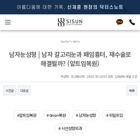
Doctor's Note
남자눈성형 | 남자 갈고리눈과 패임흉터, 재수술로
해결될까? (앞트임복원)
작성자
최고관리자
26-01-30 16:55
조회
2,869회
댓글
0건
이전글
다음글
목록
본문
#앞트임복원
# 0mm복원
# 남자눈성형
# 뒤밑트임
# 시선성형외과