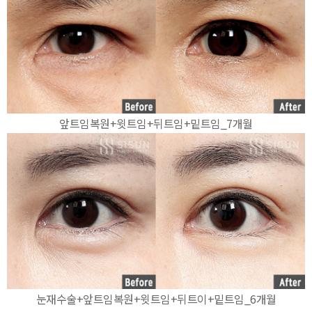
앞트임복원+윗트임+뒤트임+밑트임_7개월
눈재수술+앞트임복원+윗트임+뒤트이+밑트임_6개월