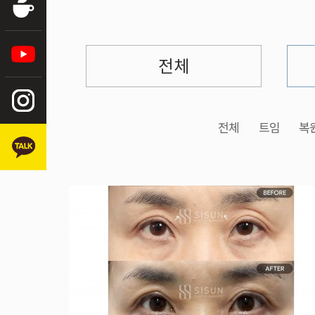
전체
전체
트임
복