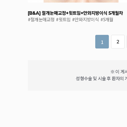
[B&A] 절개눈매교정+윗트임+안와지방이식 5개월차
#절개눈매교정
#윗트임
#안와지방이식
#5개월
1
2
※ 이 게
성형수술 및 시술 후 환자의 