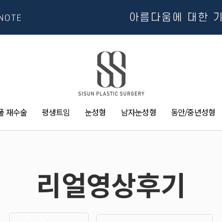
풀 재수술
평생트임
눈성형
남자눈성형
동안/중년성형
리얼영상후기