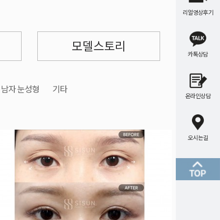
리얼영상후기
모델스토리
카톡상담
남자 눈성형
기타
온라인상담
오시는길