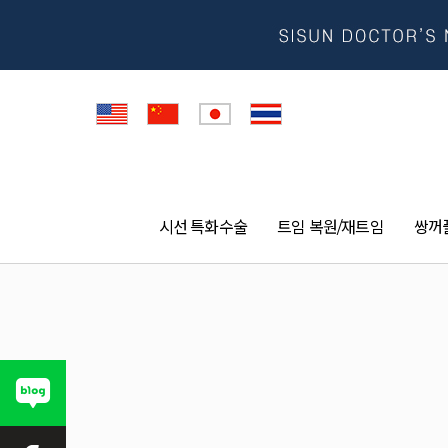
검색대상
시선 특화수술
트임 복원/재트임
쌍꺼