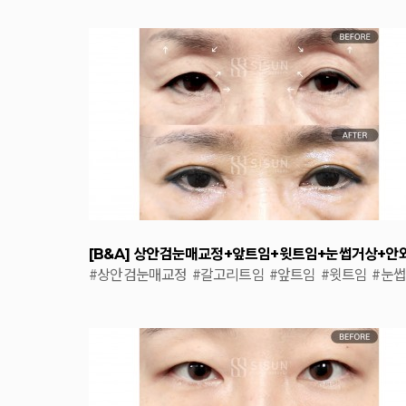
#상안검눈매교정
#갈고리트임
#앞트임
#윗트임
#눈
상
#안와지방이식
#8개월