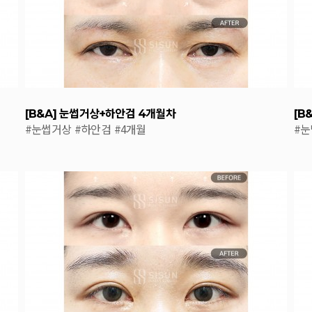
[B&A] 눈썹거상+하안검 4개월차
[B
#눈썹거상
#하안검
#4개월
#