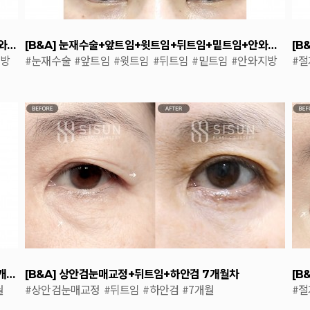
[B&A] [중년눈수술, 라인낮추기] 눈재수술+윗트임+안와지방이식 5개월차
[B&A] 눈재수술+앞트임+윗트임+뒤트임+밑트임+안와지방이식 6개월차
지방
#눈재수술
#앞트임
#윗트임
#뒤트임
#밑트임
#안와지방
#
이식
#밑
[B&A] 두줄따기｜눈재수술+윗트임+안와지방이식 10개월차
[B&A] 상안검눈매교정+뒤트임+하안검 7개월차
월
#상안검눈매교정
#뒤트임
#하안검
#7개월
#절
술