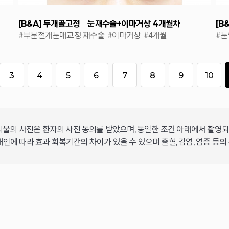
[B&A] 두개골고정｜눈재수술+이마거상 4개월차
[B
#부분절개눈매교정 재수술
#이마거상
#4개월
#
3
4
5
6
7
8
9
10
시물의 사진은 환자의 사전 동의를 받았으며, 동일한 조건 아래에서 촬영
개인에 따라 효과 회복기간의 차이가 있을 수 있으며 출혈, 감염, 염증 등의