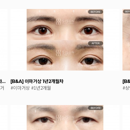
[B&A] 상안검눈매교정+앞트임+윗트임+눈썹거상+안와지방이식 8개월차
[B&A] 이마거상 1년2개월차
[B
썹거
#이마거상
#1년2개월
#상