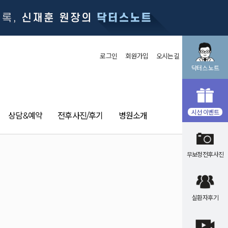
로그인
회원가입
오시는길
닥터스 노트
시선 이벤트
상담&예약
전후사진/후기
병원소개
무보정전후사진
실환자후기