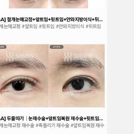
[B&A] 절개눈매교정+앞트임+윗트임+안와지방이식+뒤트임+밑트임 1년차
절개눈매교정
#앞트임
#윗트임
#안와지방이식
#뒤트임
트임
[B&A] 두줄따기｜눈재수술+앞트임복원 재수술+윗트임+안와지방이식 2년차
개눈매교정 재수술
#축돌리기 재수술
#앞트임복원 재수
#윗트임
#안와지방이식
#2년