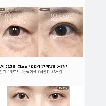
&A] 상안검+윗트임+눈썹거상+하안검 5개월차
안검
#윗트임
#눈썹거상
#하안검
#5개월