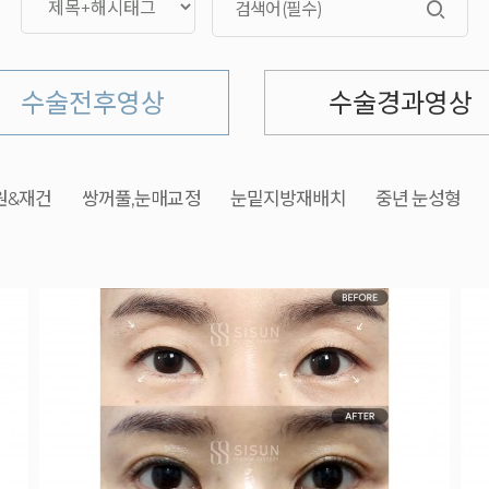
수술전후영상
수술경과영상
원&재건
쌍꺼풀,눈매교정
눈밑지방재배치
중년 눈성형