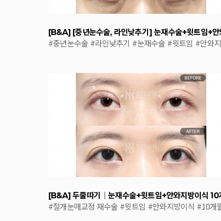
#중년눈수술
#라인낮추기
#눈재수술
#윗트임
#안와
이식
#절개눈매교정 재수술
#윗트임
#안와지방이식
#10개