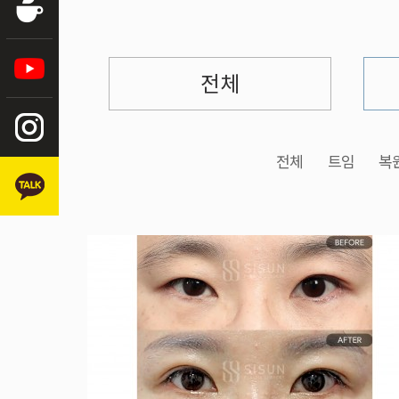
전체
전체
트임
복