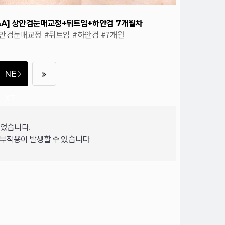
&A] 상안검눈매교정+뒤트임+하안검 7개월차
상안검눈매교정
#뒤트임
#하안검
#7개월
NE
XT
되었습니다.
 부작용이 발생할 수 있습니다.