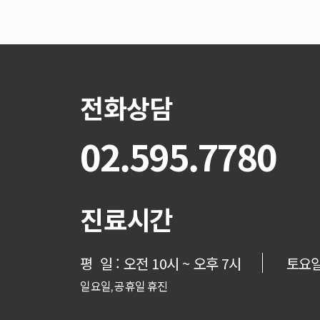
전화상담
02.595.7780
진료시간
평 일 : 오전 10시 ~ 오후 7시
토요일 
일요일, 공휴일 휴진