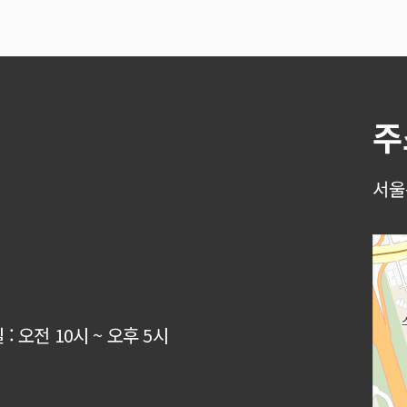
주
서울
: 오전 10시 ~ 오후 5시