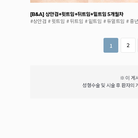
[B&A] 상안검+윗트임+뒤트임+밑트임 5개월차
#상안검
# 윗트임
# 뒤트임
# 밑트임
# 듀얼트임
# 중
성형
1
2
※ 이 게
성형수술 및 시술 후 환자의 