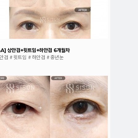
&A] 상안검+윗트임+하안검 6개월차
안검
# 윗트임
# 하안검
# 중년눈