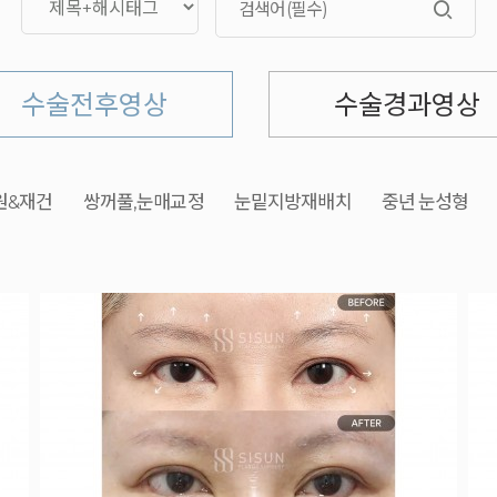
수술전후영상
수술경과영상
원&재건
쌍꺼풀,눈매교정
눈밑지방재배치
중년 눈성형