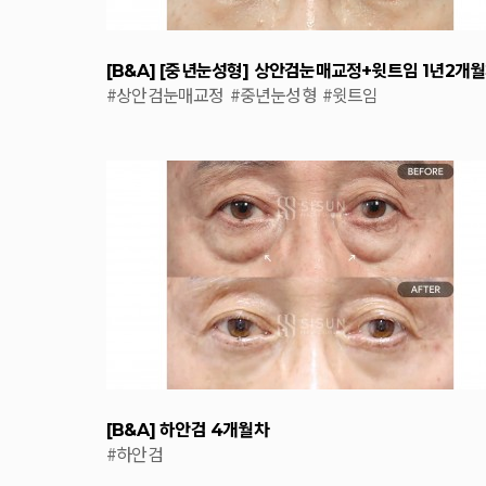
[B&A] [중년눈성형] 상안검눈매교정+윗트임 1년2개
#상안검눈매교정
#중년눈성형
#윗트임
[B&A] 하안검 4개월차
#하안검