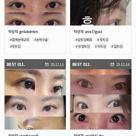
작성자: gmlakdrntm
작성자: unni37guUi
#절개눈매교정
#눈재수술
#앞트임복원
# 윗트임
#윗트임
# 듀얼트임
# 뒤트임
# 밑트임
BEST 011.
BEST 012.
25.12.11
25.12.16
작성자: unniKvcowR
작성자: unniBVGahv