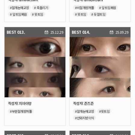
#절개눈매교정
# 축돌리기
#비절개쌍꺼풀
# 앞트임복원
# 앞트임복원
# 윗트임
# 윗트임
# 듀얼트임
# 눈밑지방이식
BEST 013.
BEST 014.
25.12.29
25.09.29
작성자: 믜아아앙
작성자: 즌즈즌
#부분절개쌍꺼풀
#절개눈매교정
#윗트임
#안와지방이식