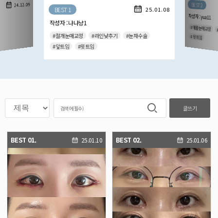
BEST 2
24.12.09
BEST 1
25.01.08
작성자 : yua11
작성자 : 냐냐냥1
#매몰눈매교정
#절개눈매교정
#라인낮추기
#눈재수술
# 윗트임
#앞트임
#윗트임
글쓰기
BEST 01.
BEST 02.
25.01.10
25.01.06