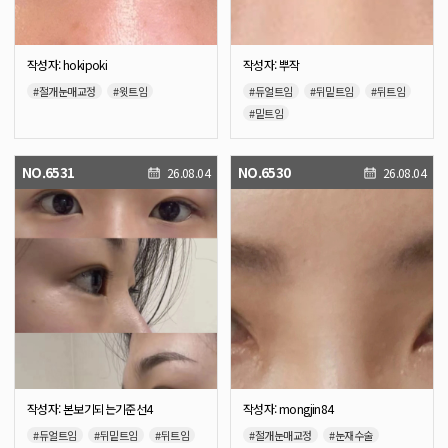
작성자: hokipoki
작성자: 뿌작
#절개눈매교정
#윗트임
#듀얼트임
#뒤밑트임
#뒤트임
#밑트임
NO.6531
NO.6530
26.08.04
26.08.04
작성자: 본보기되는기준선4
작성자: mongjin84
#듀얼트임
#뒤밑트임
#뒤트임
#절개눈매교정
#눈재수술