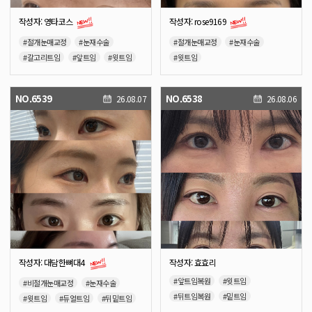
작성자: 영타코스
작성자: rose9169
#절개눈매교정
#눈재수술
#절개눈매교정
#눈재수술
#갈고리트임
#앞트임
#윗트임
#윗트임
#듀얼트임
#뒤밑트임
#뒤트임
#밑트임
NO.6539
NO.6538
26.08.07
26.08.06
작성자: 대담한뼈대4
작성자: 효효리
#앞트임복원
#윗트임
#비절개눈매교정
#눈재수술
#뒤트임복원
#밑트임
#윗트임
#듀얼트임
#뒤밑트임