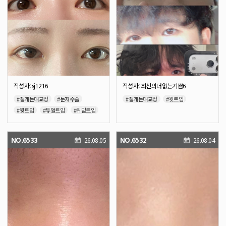
작성자: sj1216
작성자: 최신의더없는기쁨6
#절개눈매교정
#눈재수술
#절개눈매교정
#윗트임
#윗트임
#듀얼트임
#뒤밑트임
#뒤트임
#밑트임
#눈밑지방재배치
NO.6533
NO.6532
26.08.05
26.08.04