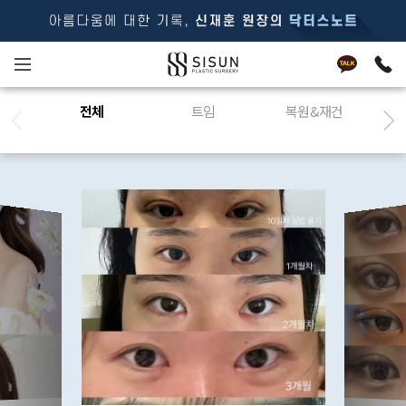
전체
트임
복원&재건
쌍