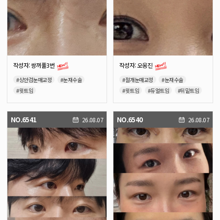
작성자: 쌍꺼풀3번
작성자: 오옹진
#상안검눈매교정
#눈재수술
#절개눈매교정
#눈재수술
#윗트임
#윗트임
#듀얼트임
#뒤밑트임
#뒤트임
#밑트임
NO.6541
NO.6540
26.08.07
26.08.07