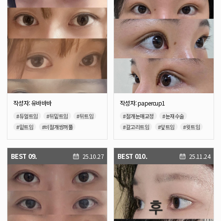
작성자: 유바바바
작성자: papercup1
#듀얼트임
#뒤밑트임
#뒤트임
#절개눈매교정
#눈재수술
#밑트임
#비절개쌍꺼풀
#갈고리트임
#앞트임
#윗트임
#눈재수술
#갈고리트임
#듀얼트임
#뒤밑트임
#뒤트임
#앞트임
#윗트임
#밑트임
BEST 09.
BEST 010.
25.10.27
25.11.24
#눈밑지방재배치