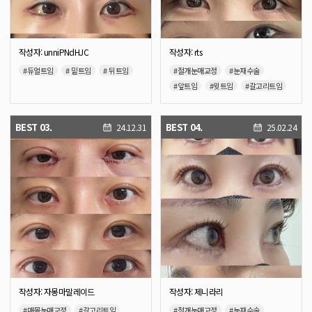
작성자: unniPNdHJC
작성자: rts
#듀얼트임
# 밑트임
# 뒤트임
#절개눈매교정
#눈재수술
#앞트임
#윗트임
#갈고리트임
#안와지방이식
BEST 03.
BEST 04.
24.12.31
25.02.24
작성자: 자몽마말레이드
작성자: 제니라리
#매몰눈매교정
#갈고리트임
#절개눈매교정
#눈재수술