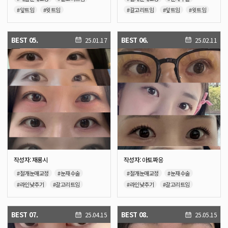
#앞트임
#윗트임
#갈고리트임
#앞트임
#윗트임
#듀얼트임
#뒤밑트임
#뒤트임
#밑트임
BEST 05.
BEST 06.
25.01.17
25.02.11
작성자: 재롱시
작성자: 아토짜응
#절개눈매교정
#눈재수술
#절개눈매교정
#눈재수술
#라인낮추기
#갈고리트임
#라인낮추기
#갈고리트임
#앞트임
#윗트임
#앞트임
#윗트임
BEST 07.
BEST 08.
25.04.15
25.05.15