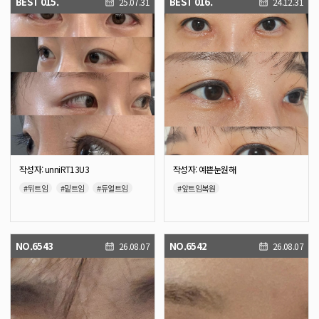
BEST 015.
BEST 016.
25.07.31
24.12.31
작성자: unniRT13U3
작성자: 예쁜눈원해
#뒤트임
#밑트임
#듀얼트임
#앞트임복원
NO.6543
NO.6542
26.08.07
26.08.07