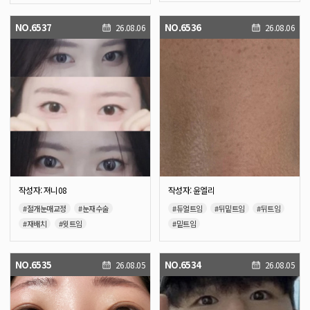
#뒤트임
#밑트임
NO.6537
NO.6536
26.08.06
26.08.06
작성자: 져니08
작성자: 윤엘리
#절개눈매교정
#눈재수술
#듀얼트임
#뒤밑트임
#뒤트임
#재배치
#윗트임
#밑트임
#안와지방이식
NO.6535
NO.6534
26.08.05
26.08.05