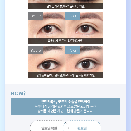
절개 눈매교정(재)+축돌리기(3개월)
축돌리기+뒤트임+밑트임(3개월)
절개 쌍꺼풀(재)+윗트임(재)+뒤트임+밑트임(재)(2개월)
HOW?
앞트임복원, 윗트임 수술을 진행하여
눈앞머리 장력을 완화하고 모양을 교정해 주어
쌍꺼풀 라인을 자연스럽게 만들어 줍니다.