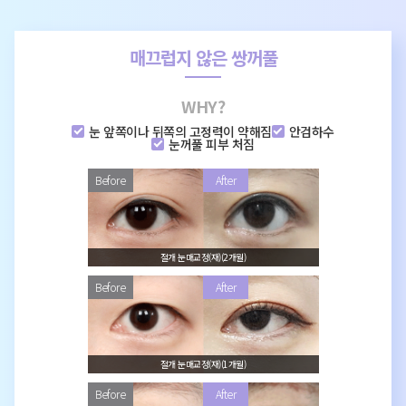
매끄럽지 않은 쌍꺼풀
눈 앞쪽이나 뒤쪽의 고정력이 약해짐
안검하수
눈꺼풀 피부 처짐
절개 눈매교정(재)(2개월)
절개 눈매교정(재)(1개월)