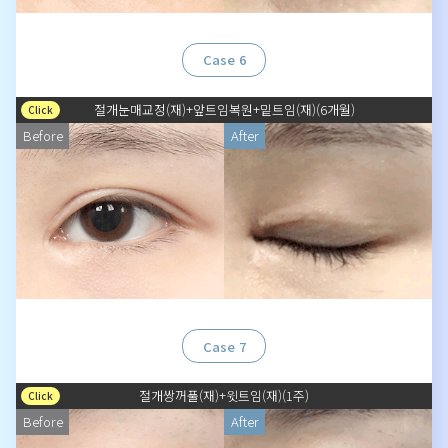
Case 6
절개눈매교정(재)+앞트임복원+밑트임(재)(6개월)
Click
Before
After
Case 7
절개쌍꺼풀(재)+윗트임(재)(1주)
Click
Before
After