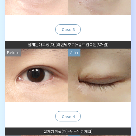
Case 3
절개눈매교정(재)(라인낮추기)+앞트임복원(3개월)
Before
After
Case 4
절개쌍꺼풀(재)+윗트임(1개월)