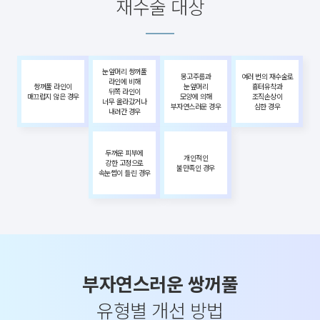
재수술 대상
눈앞머리 쌍꺼풀
몽고주름과
여러 번의 재수술로
라인에 비해
쌍꺼풀 라인이
눈앞머리
흉터유착과
뒤쪽 라인이
매끄럽지 않은 경우
모양에 의해
조직손상이
너무 올라갔거나
부자연스러운 경우
심한 경우
내려간 경우
두꺼운 피부에
개인적인
강한 고정으로
불만족인 경우
속눈썹이 들린 경우
부자연스러운 쌍꺼풀
유형별 개선 방법