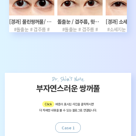
[경과] 풀린쌍꺼풀/ 돌출눈, 겹주름, 지방이식, 안와지방이식, 몽고주름, 눈재수술
돌출눈 / 겹주름, 윗트임, 라인낮추기, 두줄따기, 짝눈
#돌출눈
# 겹주름
#
#돌출눈
# 겹주름
#
#소세지눈
#짝
지방이식
# 풀린쌍꺼풀
#
윗트임
# 라인낮추기
#
두줄따기
#상
안와지방이식
#
두줄따기
# 짝눈
#
라인낮추
몽고주름
# 눈재수술
7개월
라인비대칭
#
#7개월차
부자연스러운 쌍꺼풀
Click
버튼이 표시된 사진을 클릭하시면
더 자세한 내용을 볼 수 있는 블로그로 연결됩니다.
Case 1