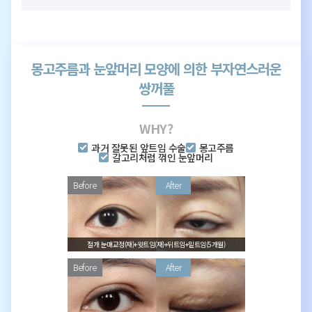
몽고주름과 눈앞머리 모양에 의한 부자연스러운
쌍꺼풀
과거 잘못된 앞트임 수술
몽고주름
갈고리처럼 꺾인 눈앞머리
절개 눈매교정(재)+윗트임(재)+뒤트임+밑트임(5개월)