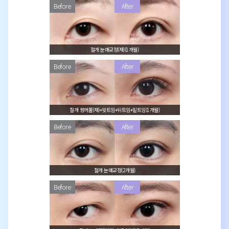
절개 눈매교정(재)(1개월)
절개 쌍꺼풀(재)+윗트임+뒤트임+밑트임(1개월)
절개 눈매교정(2개월)