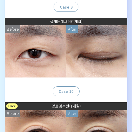
Case 9
절개눈매교정(1개월)
Before
After
Case 10
앞트임복원(1개월)
Click
Before
After