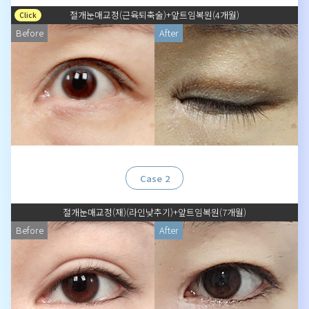
절개눈매교정(근육퇴축술)+앞트임복원(4개월)
Click
Before
After
Case 2
절개눈매교정(재)(라인낮추기)+앞트임복원(7개월)
Before
After