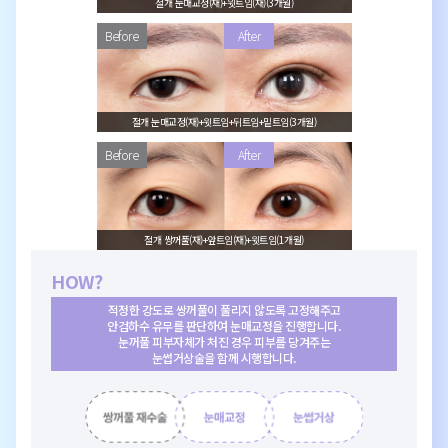
절개 눈매교정(재)+윗트임(재)(3개월)
절개 눈매교정(재)+윗트임+뒤트임+밑트임(3개월)
절개 쌍꺼풀(재)+앞트임(재)+윗트임(1개월)
HOW?
적정한 강도로 쌍꺼풀이 풀리지 않도록 고정해주고
안검하수 유무를 판단하여 눈매교정을 진행합니다.
눈꺼풀 피부자체가 처진 경우 피부를 당겨주는
눈썹거상술을 함께 시행합니다.