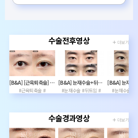
수술전후영상
더보기
[B&A] [근육퇴축술] 눈재수술+앞트임복원 1년2개월차
[B&A] 눈재수술+뒤트임+밑트임(재) 2개월차
#근육퇴축술
#
#눈재수술
#뒤트임
#
#눈재수술
#
절개눈매교정
#
밑트임
앞트임복원
#눈재수술
수술경과영상
더보기