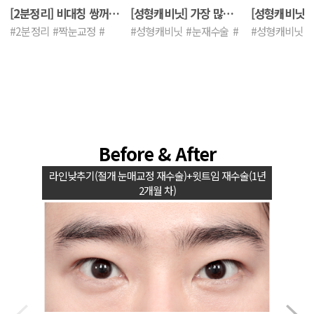
[2분정리] 비대칭 쌍꺼풀의 원인! 개선 방법은?
[성형캐비닛] 가장 많이 하는 눈재수술 3가지!, 총정리 영상! (소세지눈,비대칭,과트임)
#2분정리
#짝눈교정
#
#성형캐비닛
#눈재수술
#
#성형캐비닛
비대칭쌍꺼풀
#짝짝이눈
소세지눈
#비대칭
#
과트임
Before & After
라인낮추기(절개 눈매교정 재수술)+윗트임 재수술(1년
2개월 차)