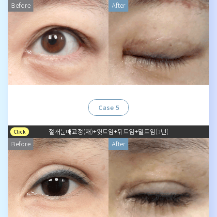
Before
After
Case 5
절개눈매교정(재)+윗트임+뒤트임+밑트임(1년)
Click
Before
After