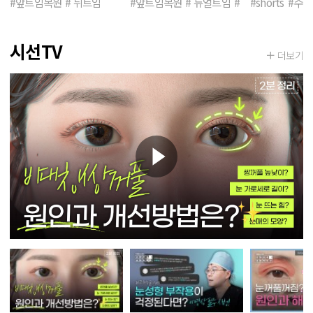
#앞트임복원
# 뒤트임
#앞트임복원
# 듀얼트임
#
#shorts
#수
뒤밑트임
# 트임재수술
앞트임복원
#
앞트임부작용
시선TV
더보기