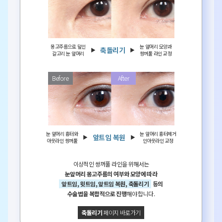
몽고주름으로 덮인
눈 앞머리 모양과
축돌리기
갈고리 눈 앞머리
쌍꺼풀 라인 교정
눈 앞머리 흉터와
눈 앞머리 흉터제거
앞트임 복원
아웃라인 쌍꺼풀
인아웃라인 교정
이상적인 쌍꺼풀 라인을 위해서는
눈앞머리 몽고주름의 여부와 모양에 따라
앞트임, 윗트임, 앞트임 복원, 축돌리기
등의
수술법을 복합적으로 진행
해야 합니다.
축돌리기
페이지 바로가기