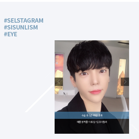
#SELSTAGRAM
#SISUNLISM
#EYE
수술 후 1년 4개월 경과
수술 후 6개월 경과
매몰 쌍꺼풀+뒤트임+입꼬리필러
매몰 쌍꺼풀