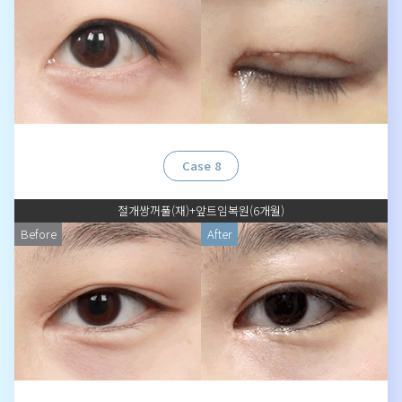
Case 8
절개쌍꺼풀(재)+앞트임복원(6개월)
Before
After