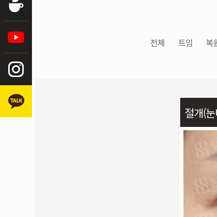
전체
트임
복
절개(눈
임+윗트