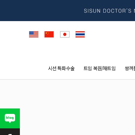
시선 특화수술
트임 복원/재트임
쌍꺼