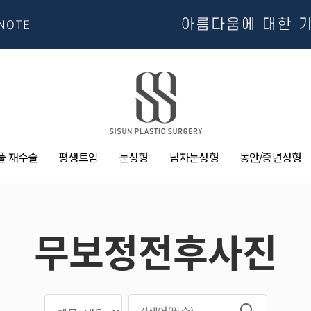
풀 재수술
평생트임
눈성형
남자눈성형
동안/중년성형
무보정전후사진