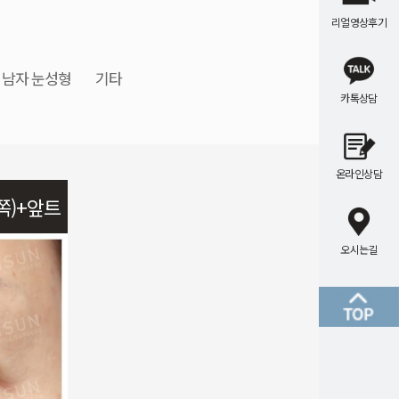
리얼영상후기
남자 눈성형
기타
카톡상담
온라인상담
쪽)+앞트
오시는길
이식(2차