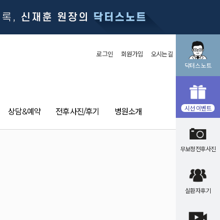
로그인
회원가입
오시는길
닥터스 노트
시선 이벤트
상담&예약
전후사진/후기
병원소개
무보정전후사진
실환자후기