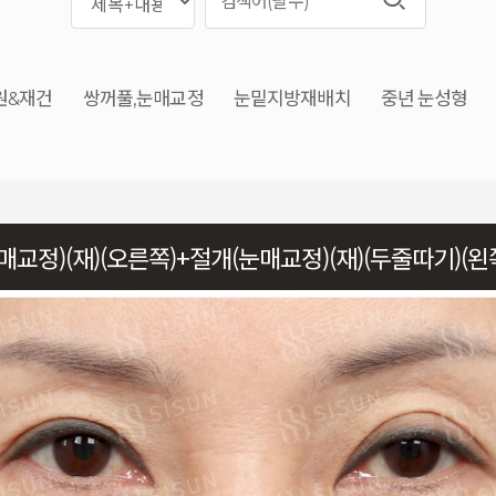
원&재건
쌍꺼풀,눈매교정
눈밑지방재배치
중년 눈성형
매교정)(재)(오른쪽)+절개(눈매교정)(재)(두줄따기)(왼
임+뒤트임+밑트임+안와지방이식(2차포함)+눈밑지방
포함)(2개월 차)