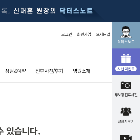
로그인
회원가입
오시는길
닥터스 노트
시선 이벤트
상담&예약
전후사진/후기
병원소개
무보정전후사진
실환자후기
수 있습니다.